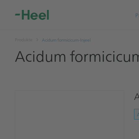
P
Produkte
Acidum formicicum-Injeel
Acidum formicicum
A