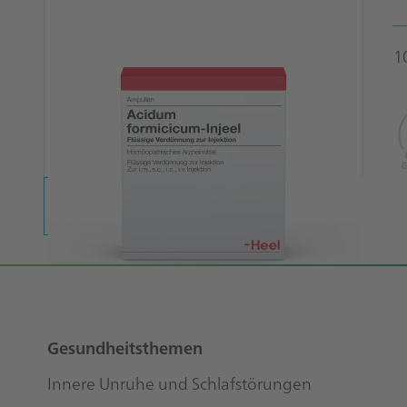
1
Footer
Sitemap
Gesundheitsthemen
Innere Unruhe und Schlafstörungen