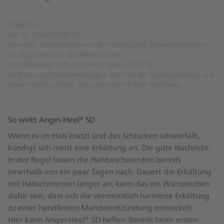
Tabletten
Zul.-Nr.: 6046203.00.00
Anw.geb.: Sie leiten sich von den homöopath. Arzneimittelbildern
ab. Dazu gehören: Mandelentzündg.
Warnhinweise: Enth. Laktose! 1 Tabl. = 0,025 BE.
Zu Risiken und Nebenwirkungen lesen Sie die Packungsbeilage und
fragen Sie Ihre Ärztin, Ihren Arzt oder in Ihrer Apotheke.
So wirkt Angin-Heel® SD
Wenn es im Hals kratzt und das Schlucken schwerfällt,
kündigt sich meist eine Erkältung an. Die gute Nachricht:
In der Regel lassen die Halsbeschwerden bereits
innerhalb von ein paar Tagen nach. Dauert die Erkältung
mit Halsschmerzen länger an, kann das ein Warnzeichen
dafür sein, dass sich die vermeintlich harmlose Erkältung
zu einer handfesten Mandelentzündung entwickelt.
Hier kann Angin-Heel® SD helfen: Bereits beim ersten