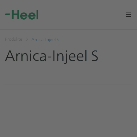
Op
Produkte
Arnica-Injeel S
Arnica-Injeel S