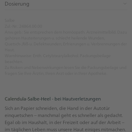
Dosierung
Salbe
Zul.-Nr.: 24864.00.00
Anw.geb.: Sie entsprechen dem homöopath. Arzneimittelbild. Dazu
gehören Hauteiterungen u. schlecht heilende Wunden,
Quetsch-,Riß-u. Defektwunden; Erfrierungen u. Verbrennungen der
Haut.
Warnhinweise: Enth. Cetylstearylalkohol. Packungsbeilage
beachten.
Zu Risiken und Nebenwirkungen lesen Sie die Packungsbeilage und
fragen Sie Ihre Ärztin, Ihren Arzt oder in Ihrer Apotheke.
Calendula-Salbe-Heel - bei Hautverletzungen
Sich an Papier schneiden, die Hand in der Autotür
einquetschen – manchmal geht es schneller als gedacht.
Egal ob im Haushalt, in der Freizeit oder auf der Arbeit –
im täglichen Leben muss unsere Haut einiges mitmachen.