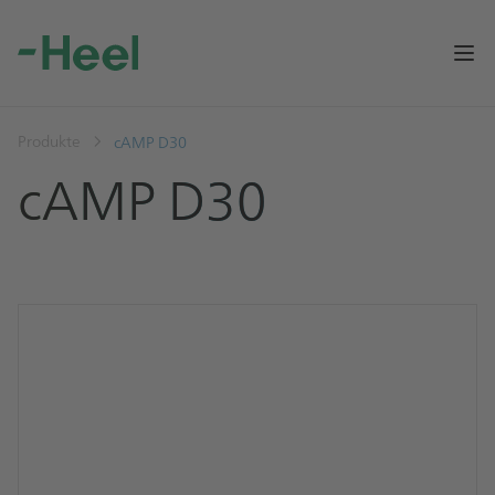
Op
Produkte
cAMP D30
cAMP D30