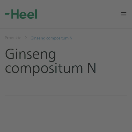
Op
Produkte
Ginseng compositum N
Ginseng
compositum N