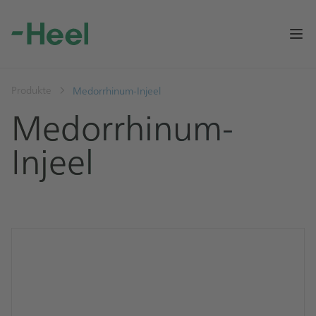
Op
Produkte
Medorrhinum-Injeel
Medorrhinum-
Injeel