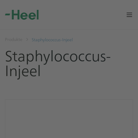
Op
Produkte
Staphylococcus-Injeel
Staphylococcus-
Injeel